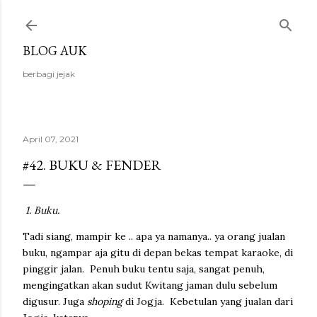
Langsung ke konten utama
BLOG AUK
berbagi jejak
April 07, 2021
#42. BUKU & FENDER
1. Buku.
Tadi siang, mampir ke .. apa ya namanya.. ya orang jualan
buku, ngampar aja gitu di depan bekas tempat karaoke, di
pinggir jalan. Penuh buku tentu saja, sangat penuh,
mengingatkan akan sudut Kwitang jaman dulu sebelum
digusur. Juga
shoping
di Jogja. Kebetulan yang jualan dari