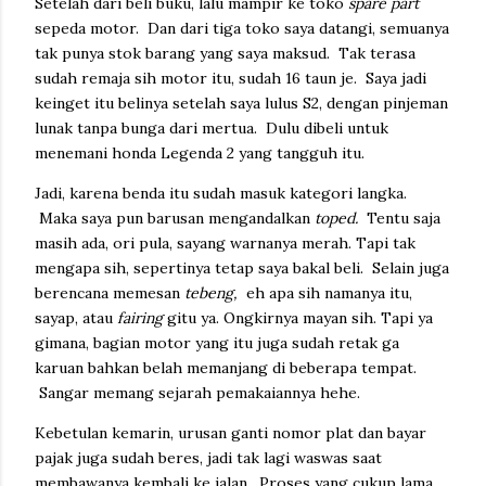
Setelah dari beli buku, lalu mampir ke toko
spare part
sepeda motor. Dan dari tiga toko saya datangi, semuanya
tak punya stok barang yang saya maksud. Tak terasa
sudah remaja sih motor itu, sudah 16 taun je. Saya jadi
keinget itu belinya setelah saya lulus S2, dengan pinjeman
lunak tanpa bunga dari mertua. Dulu dibeli untuk
menemani honda Legenda 2 yang tangguh itu.
Jadi, karena benda itu sudah masuk kategori langka.
Maka saya pun barusan mengandalkan
toped.
Tentu saja
masih ada, ori pula, sayang warnanya merah. Tapi tak
mengapa sih, sepertinya tetap saya bakal beli. Selain juga
berencana memesan
tebeng,
eh apa sih namanya itu,
sayap, atau
fairing
gitu ya. Ongkirnya mayan sih. Tapi ya
gimana, bagian motor yang itu juga sudah retak ga
karuan bahkan belah memanjang di beberapa tempat.
Sangar memang sejarah pemakaiannya hehe.
Kebetulan kemarin, urusan ganti nomor plat dan bayar
pajak juga sudah beres, jadi tak lagi waswas saat
membawanya kembali ke jalan. Proses yang cukup lama