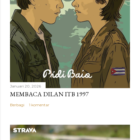
a
r
Januari 20, 2026
MEMBACA DILAN ITB 1997
Berbagi
1 komentar