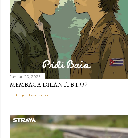
r
Januari 20, 2026
MEMBACA DILAN ITB 1997
Berbagi
1 komentar