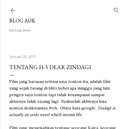
Langsung ke konten utama
BLOG AUK
berbagi jejak
Januari 25, 2017
TENTANG H-5 DEAR ZINDAGI
Film yang barusan selesai saya tonton itu, adalah film
yang sejak tayang di blitz beberapa minggu yang lalu
pengen saya tonton tapi tidak kesampaian sampai
akhirnya tidak tayang lagi. Syukurlah akhirnya bisa
nonton donlotannya #eh. Ohiya kata google:
Zindagi
is
actually an urdu word which
means
life.
Film yang mengisahkan tentang seorang Kaira, seorang