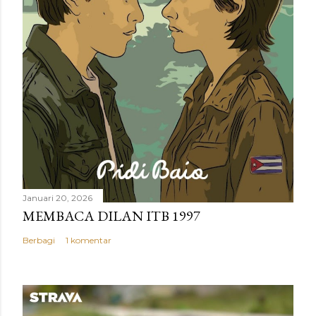
a
r
Januari 20, 2026
MEMBACA DILAN ITB 1997
Berbagi
1 komentar