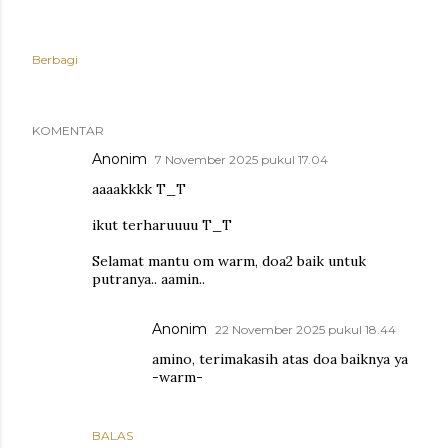
Berbagi
KOMENTAR
Anonim
7 November 2025 pukul 17.04
aaaakkkk T_T
ikut terharuuuu T_T
Selamat mantu om warm, doa2 baik untuk
putranya.. aamin..
Anonim
22 November 2025 pukul 18.44
amino, terimakasih atas doa baiknya ya
-warm-
BALAS