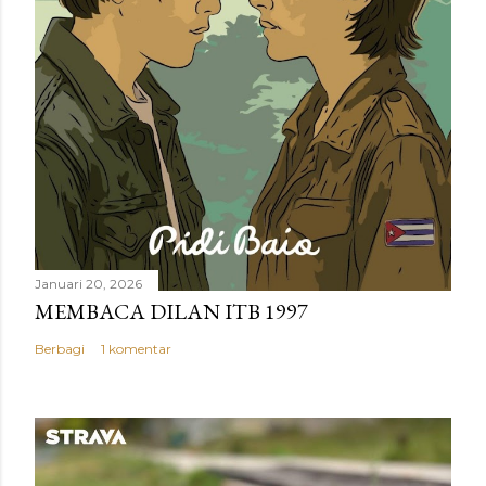
r
Januari 20, 2026
MEMBACA DILAN ITB 1997
Berbagi
1 komentar