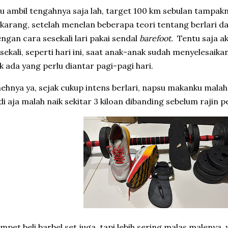
u ambil tengahnya saja lah, target 100 km sebulan tampakny
karang, setelah menelan beberapa teori tentang berlari d
ngan cara sesekali lari pakai sendal
barefoot.
Tentu saja a
sekali, seperti hari ini, saat anak-anak sudah menyelesaika
k ada yang perlu diantar pagi-pagi hari.
ehnya ya, sejak cukup intens berlari, napsu makanku malah
di aja malah naik sekitar 3 kiloan dibanding sebelum rajin p
mpet beli barbel set juga, tapi lebih sering malas malenya. 