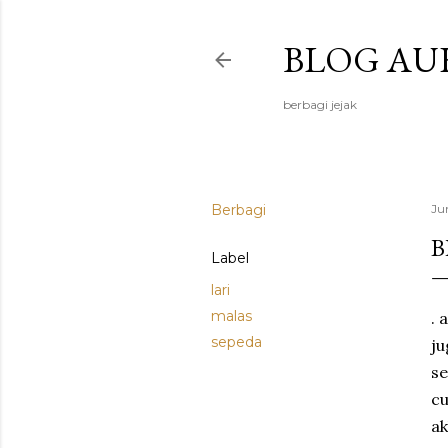
BLOG AU
berbagi jejak
Berbagi
Ju
B
Label
lari
malas
. 
sepeda
ju
se
cu
ak