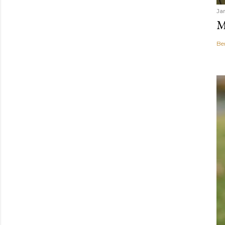
Ja
M
Be