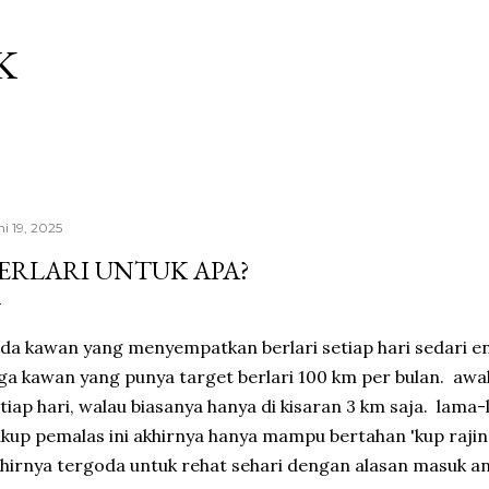
Langsung ke konten utama
K
ni 19, 2025
ERLARI UNTUK APA?
ada kawan yang menyempatkan berlari setiap hari sedari e
ga kawan yang punya target berlari 100 km per bulan. awa
tiap hari, walau biasanya hanya di kisaran 3 km saja. lama-
kup pemalas ini akhirnya hanya mampu bertahan 'kup rajin
hirnya tergoda untuk rehat sehari dengan alasan masuk an