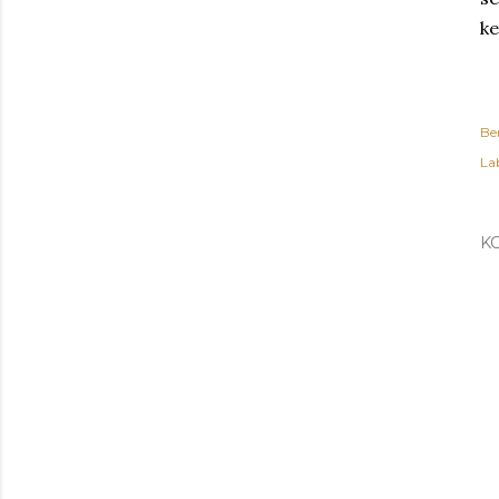
k
Be
Lab
K