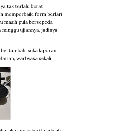
a tak terlalu berat
an memperbaiki form berlari
ku masih pula bersepeda
n minggu ujiannya, jadinya
 bertambah, suka laporan,
elarian, warbyasa sekali
yha, akar masalah itu adalah