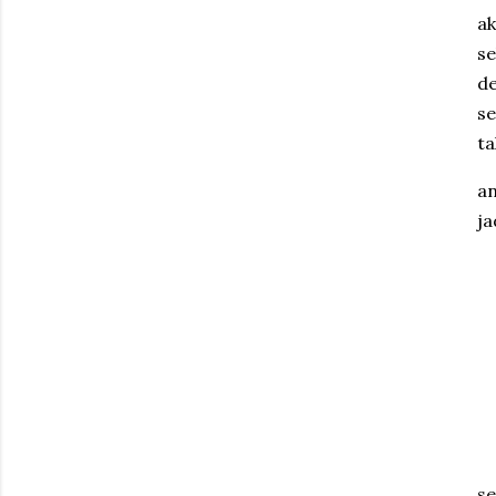
ak
se
de
se
ta
an
ja
se