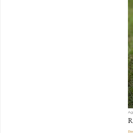
Ag
R
Be