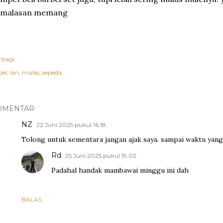
emalasan memang
rbagi
el:
lari
malas
sepeda
OMENTAR
NZ
22 Juni 2025 pukul 16.18
Tolong untuk sementara jangan ajak saya. sampai waktu yang
Rd
25 Juni 2025 pukul 19.02
Padahal handak mambawai minggu ini dah
BALAS