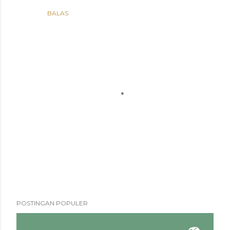
BALAS
P
POSTINGAN POPULER
o
s