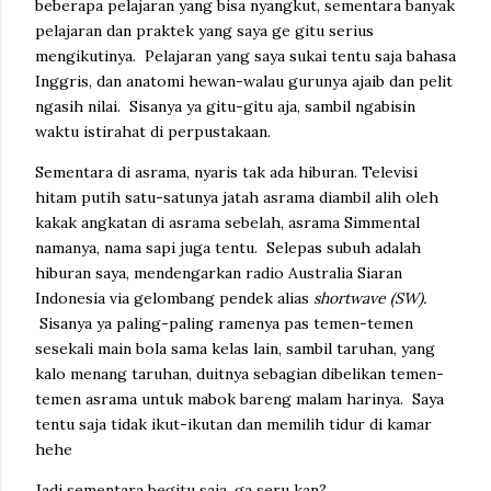
beberapa pelajaran yang bisa nyangkut, sementara banyak
pelajaran dan praktek yang saya ge gitu serius
mengikutinya. Pelajaran yang saya sukai tentu saja bahasa
Inggris, dan anatomi hewan-walau gurunya ajaib dan pelit
ngasih nilai. Sisanya ya gitu-gitu aja, sambil ngabisin
waktu istirahat di perpustakaan.
Sementara di asrama, nyaris tak ada hiburan. Televisi
hitam putih satu-satunya jatah asrama diambil alih oleh
kakak angkatan di asrama sebelah, asrama Simmental
namanya, nama sapi juga tentu. Selepas subuh adalah
hiburan saya, mendengarkan radio Australia Siaran
Indonesia via gelombang pendek alias
shortwave (SW).
Sisanya ya paling-paling ramenya pas temen-temen
sesekali main bola sama kelas lain, sambil taruhan, yang
kalo menang taruhan, duitnya sebagian dibelikan temen-
temen asrama untuk mabok bareng malam harinya. Saya
tentu saja tidak ikut-ikutan dan memilih tidur di kamar
hehe
Jadi sementara begitu saja, ga seru kan?