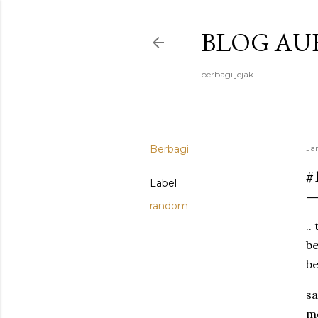
BLOG AU
berbagi jejak
Berbagi
Ja
#
Label
random
..
be
be
sa
mo