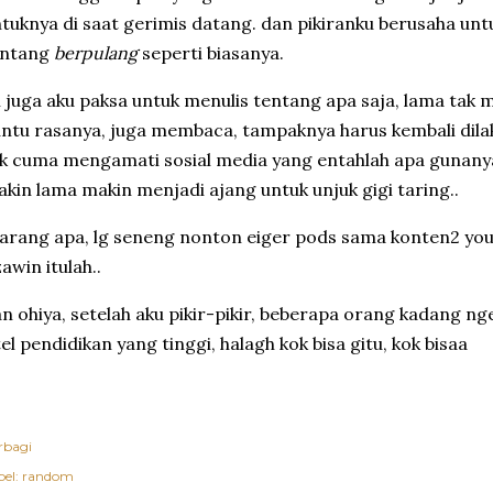
tuknya di saat gerimis datang. dan pikiranku berusaha unt
entang
berpulang
seperti biasanya.
i juga aku paksa untuk menulis tentang apa saja, lama tak
ntu rasanya, juga membaca, tampaknya harus kembali dila
k cuma mengamati sosial media yang entahlah apa gunan
kin lama makin menjadi ajang untuk unjuk gigi taring..
arang apa, lg seneng nonton eiger pods sama konten2 you
awin itulah..
n ohiya, setelah aku pikir-pikir, beberapa orang kadang n
tel pendidikan yang tinggi, halagh kok bisa gitu, kok bisaa
rbagi
el:
random