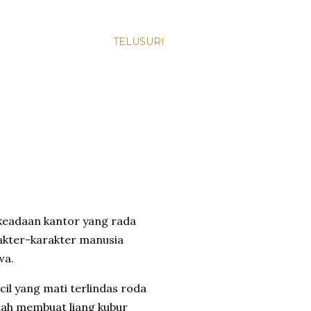
TELUSURI
eadaan kantor yang rada
akter-karakter manusia
wa.
cil yang mati terlindas roda
lah membuat liang kubur