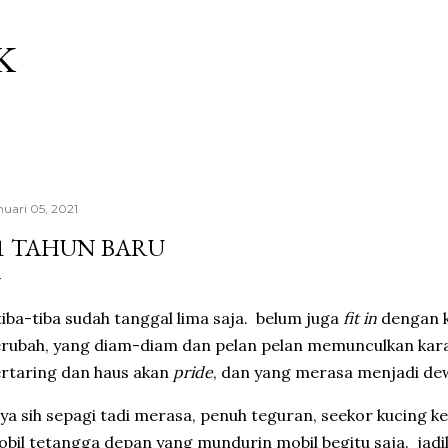
Langsung ke konten utama
K
nuari 05, 2021
1 TAHUN BARU
 tiba-tiba sudah tanggal lima saja. belum juga
fit in
dengan k
rubah, yang diam-diam dan pelan pelan memunculkan kar
rtaring dan haus akan
pride
, dan yang merasa menjadi de
ya sih sepagi tadi merasa, penuh teguran, seekor kucing ke
bil tetangga depan yang mundurin mobil begitu saja. jadi