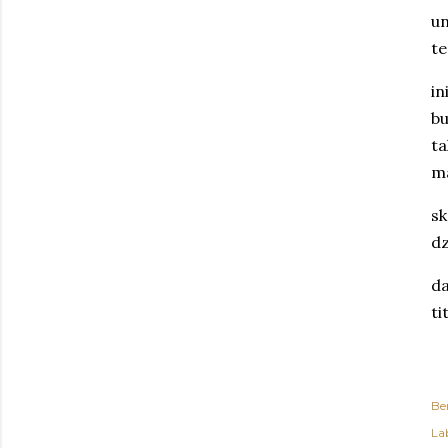
un
t
in
bu
ta
ma
sk
dz
da
ti
Be
Lab