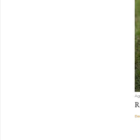
Ag
R
Be