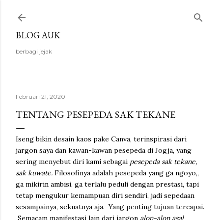
Langsung ke konten utama
BLOG AUK
berbagi jejak
Februari 21, 2020
TENTANG PESEPEDA SAK TEKANE
Iseng bikin desain kaos pake Canva, terinspirasi dari
jargon saya dan kawan-kawan pesepeda di Jogja, yang
sering menyebut diri kami sebagai
pesepeda sak tekane,
sak kuwate.
Filosofinya adalah pesepeda yang ga ngoyo,,
ga mikirin ambisi, ga terlalu peduli dengan prestasi, tapi
tetap mengukur kemampuan diri sendiri, jadi sepedaan
sesampainya, sekuatnya aja. Yang penting tujuan tercapai.
Semacam manifestasi lain dari jargon
alon-alon asal