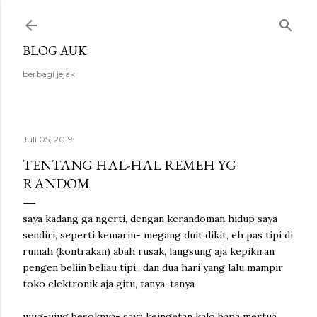
Langsung ke konten utama
BLOG AUK
berbagi jejak
Juli 05, 2019
TENTANG HAL-HAL REMEH YG
RANDOM
saya kadang ga ngerti, dengan kerandoman hidup saya
sendiri, seperti kemarin- megang duit dikit, eh pas tipi di
rumah (kontrakan) abah rusak, langsung aja kepikiran
pengen beliin beliau tipi.. dan dua hari yang lalu mampir
toko elektronik aja gitu, tanya-tanya
ujug-ujug besoknya- saya keingetan kalo bapa mertua