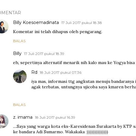
OMENTAR
Billy Koesoemadinata
17 Juli 2017 pukul 18.38
Komentar ini telah dihapus oleh pengarang.
BALAS
Billy
17 Juli 2017 pukul 18.39
eh, sepertinya alternatif menarik nih kalo mau ke Yogya bisa 
Rd
18 Juli 2017 pukul 07.36
iya mas, informasi ttg angkutan menuju bandaranya
agak terbatas, untungnya ujicoba saya kmaren berha
BALAS
z. imama
18 Juli 2017 pukul 16.39
....Saya yang warga kota eks-Karesidenan Surakarta by KTP 
ke bandara Adi Sumarmo. Wakakaka :))))))))))))))