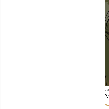
Ja
M
Be