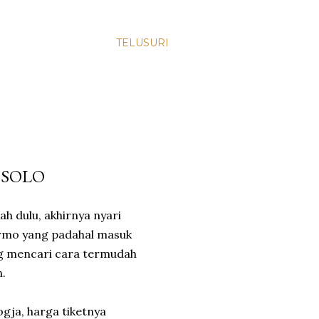
TELUSURI
 SOLO
h dulu, akhirnya nyari
marmo yang padahal masuk
ling mencari cara termudah
.
gja, harga tiketnya