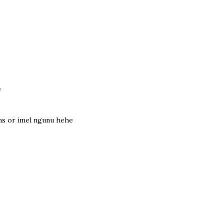
e
sms or imel ngunu hehe