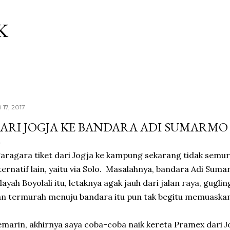
Langsung ke konten utama
K
i 17, 2017
ARI JOGJA KE BANDARA ADI SUMARMO
garagara tiket dari Jogja ke kampung sekarang tidak semura
ternatif lain, yaitu via Solo. Masalahnya, bandara Adi Su
layah Boyolali itu, letaknya agak jauh dari jalan raya, gug
n termurah menuju bandara itu pun tak begitu memuaskan
marin, akhirnya saya coba-coba naik kereta Pramex dari Jo