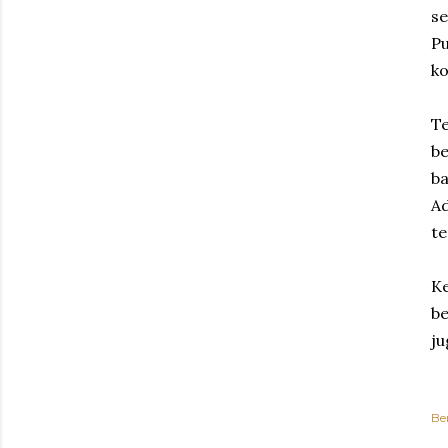
se
Pu
ko
Te
be
ba
Ad
te
Ke
be
ju
Be