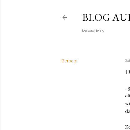
BLOG AU
berbagi jejak
Berbagi
Jul
D
..
al
wi
da
Ke