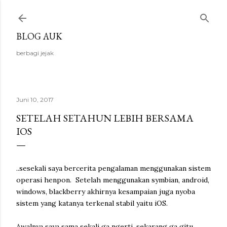
Langsung ke konten utama
BLOG AUK
berbagi jejak
Juni 10, 2017
SETELAH SETAHUN LEBIH BERSAMA
IOS
..sesekali saya bercerita pengalaman menggunakan sistem
operasi henpon. Setelah menggunakan symbian, android,
windows, blackberry akhirnya kesampaian juga nyoba
sistem yang katanya terkenal stabil yaitu iOS.
Awalnya saya sama sekali ga ngerti, sekarang ga gitu