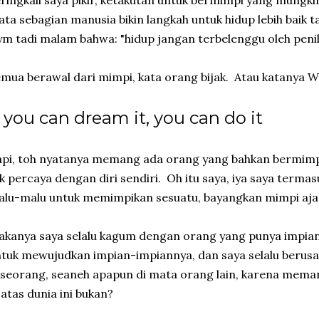
ringkali saya pikir, ketakutan untuk bermimpi yang mungkin
ta sebagian manusia bikin langkah untuk hidup lebih baik t
m tadi malam bahwa: "hidup jangan terbelenggu oleh peni
mua berawal dari mimpi, kata orang bijak. Atau katanya Wa
f you can dream it, you can do it
pi, toh nyatanya memang ada orang yang bahkan bermimpi
k percaya dengan diri sendiri. Oh itu saya, iya saya terma
lu-malu untuk memimpikan sesuatu, bayangkan mimpi aja t
kanya saya selalu kagum dengan orang yang punya impian 
tuk mewujudkan impian-impiannya, dan saya selalu beru
seorang, seaneh apapun di mata orang lain, karena mema
 atas dunia ini bukan?