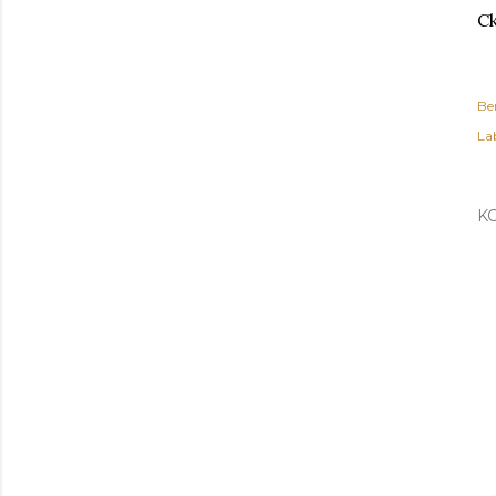
Ck
Be
Lab
K