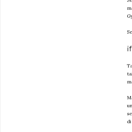
Se
ma
Gy
Se
i
Ta
ta
ma
Ma
un
se
di