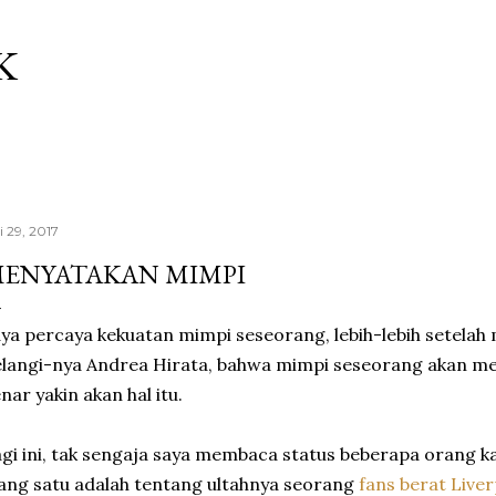
Langsung ke konten utama
K
i 29, 2017
ENYATAKAN MIMPI
ya percaya kekuatan mimpi seseorang, lebih-lebih setela
langi-nya Andrea Hirata, bahwa mimpi seseorang akan me
nar yakin akan hal itu.
gi ini, tak sengaja saya membaca status beberapa orang ka
ng satu adalah tentang ultahnya seorang
fans berat Live