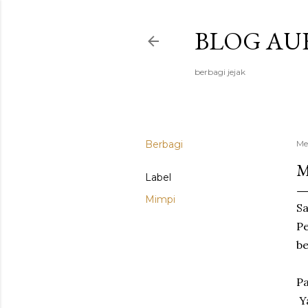
BLOG AU
berbagi jejak
Berbagi
Me
M
Label
Mimpi
Sa
Pe
be
Pa
Ya