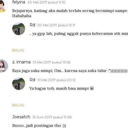
felyina
30 Mei 2017 pukul 11.10
Sejujurnya, kadang aku malah terlalu sering bermimpi sampe l
Hahahaha
Rd
30 Mei 2017 pukul 13.11
.. ya gpp lah, paling nggak punya keberanian utk m
BALAS
z. imama
31 Mei 2017 pukul 13.56
Saya juga suka mimpi, Om... karena saya suka tidur :"))))))))))))
Rd
31 Mei 2017 pukul 20.12
Ya bagus toh, masih bisa mimpi 😬
BALAS
Joesatch
13 Juni 2017 pukul 11.08
lhooo...jadi postingan tho :))