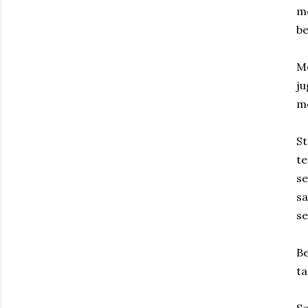
me
be
Me
j
me
St
t
se
sa
se
Be
ta