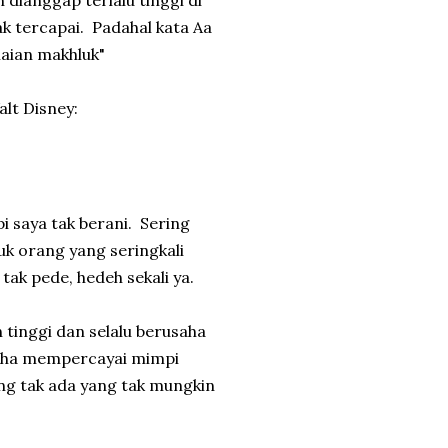
 dianggap terlalu tinggi di
ak tercapai. Padahal kata Aa
laian makhluk"
lt Disney:
 saya tak berani. Sering
suk orang yang seringkali
ak pede, hedeh sekali ya.
tinggi dan selalu berusaha
saha mempercayai mimpi
ng tak ada yang tak mungkin