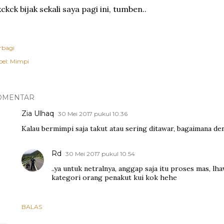
ckck bijak sekali saya pagi ini, tumben..
rbagi
el:
Mimpi
OMENTAR
Zia Ulhaq
30 Mei 2017 pukul 10.36
Kalau bermimpi saja takut atau sering ditawar, bagaimana d
Rd
30 Mei 2017 pukul 10.54
..ya untuk netralnya, anggap saja itu proses mas, l
kategori orang penakut kui kok hehe
BALAS