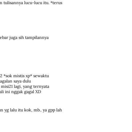
 tulisannya lucu-lucu itu. *terus
lebar juga sih tampilannya
2 *sok mistis xp* sewaktu
gagalan saya dulu
misi21 lagi, yang ternyata
ali ini nggak gagal XD
un yg lalu itu kok, mb.. ya gpp lah