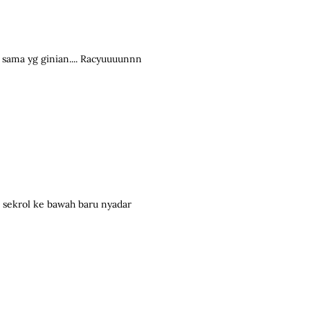
 sama yg ginian.... Racyuuuunnn
 sekrol ke bawah baru nyadar