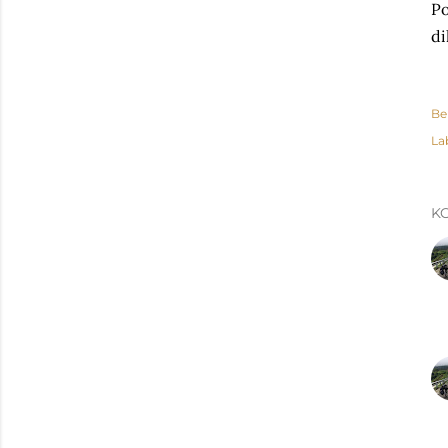
Po
di
Be
La
K