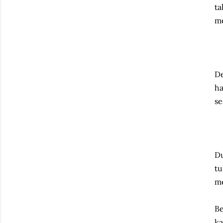
ta
me
De
ha
se
Du
tu
me
Be
ka