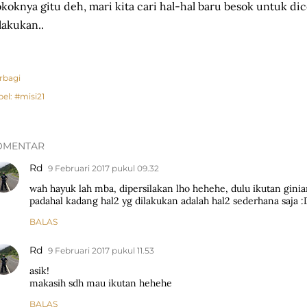
koknya gitu deh, mari kita cari hal-hal baru besok untuk dic
lakukan..
rbagi
bel:
#misi21
OMENTAR
Rd
9 Februari 2017 pukul 09.32
wah hayuk lah mba, dipersilakan lho hehehe, dulu ikutan ginia
padahal kadang hal2 yg dilakukan adalah hal2 sederhana saja :
BALAS
Rd
9 Februari 2017 pukul 11.53
asik!
makasih sdh mau ikutan hehehe
BALAS