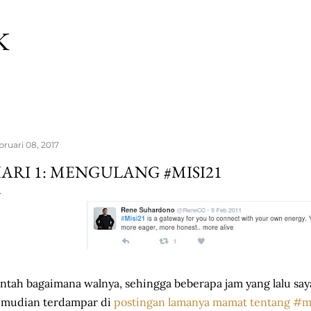
Langsung ke konten utama
K
bruari 08, 2017
ARI 1: MENGULANG #MISI21
entah bagaimana walnya, sehingga beberapa jam yang lalu say
emudian terdampar di
postingan lamanya mamat tentang #m