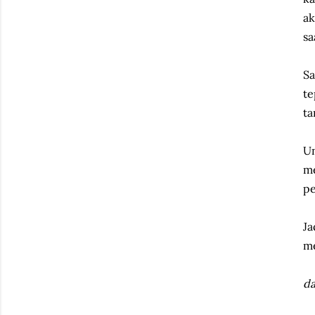
ak
sa
Sa
te
ta
Un
me
pe
Ja
me
da