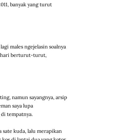
011, banyak yang turut
 lagi males ngejelasin soalnya
hari berturut-turut,
sting, namun sayangnya, arsip
teman saya lupa
di tempatnya.
a sate kuda, lalu merapikan
kos di lantai dua yang kotor