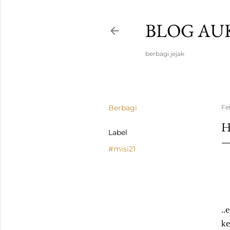
BLOG AU
berbagi jejak
Berbagi
Fe
H
Label
#misi21
..
k