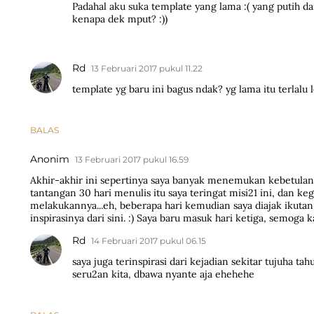
Padahal aku suka template yang lama :( yang putih dan
kenapa dek mput? :))
Rd
13 Februari 2017 pukul 11.22
template yg baru ini bagus ndak? yg lama itu terlalu 
BALAS
Anonim
13 Februari 2017 pukul 16.59
Akhir-akhir ini sepertinya saya banyak menemukan kebetulan
tantangan 30 hari menulis itu saya teringat misi21 ini, dan ke
melakukannya...eh, beberapa hari kemudian saya diajak ikutan 
inspirasinya dari sini. :) Saya baru masuk hari ketiga, semoga k
Rd
14 Februari 2017 pukul 06.15
saya juga terinspirasi dari kejadian sekitar tujuha tah
seru2an kita, dbawa nyante aja ehehehe