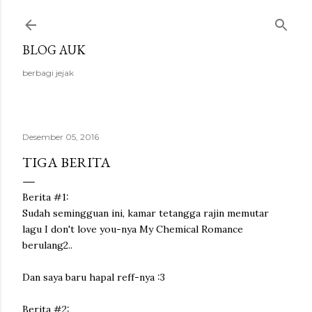
Langsung ke konten utama
BLOG AUK
berbagi jejak
Desember 05, 2016
TIGA BERITA
Berita #1:
Sudah semingguan ini, kamar tetangga rajin memutar
lagu I don't love you-nya My Chemical Romance
berulang2..
Dan saya baru hapal reff-nya :3
Berita #2: