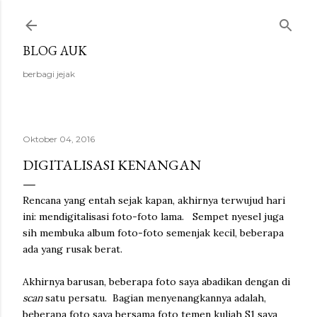
Langsung ke konten utama
BLOG AUK
berbagi jejak
Oktober 04, 2016
DIGITALISASI KENANGAN
Rencana yang entah sejak kapan, akhirnya terwujud hari
ini: mendigitalisasi foto-foto lama. Sempet nyesel juga
sih membuka album foto-foto semenjak kecil, beberapa
ada yang rusak berat.
Akhirnya barusan, beberapa foto saya abadikan dengan di
scan
satu persatu. Bagian menyenangkannya adalah,
beberapa foto saya bersama foto temen kuliah S1 saya