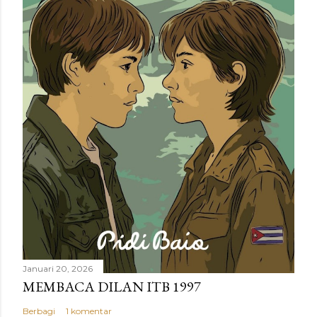
m
e
n
t
a
r
Januari 20, 2026
MEMBACA DILAN ITB 1997
Berbagi
1 komentar