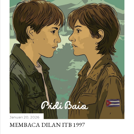
m
e
n
t
a
r
Januari 20, 2026
MEMBACA DILAN ITB 1997