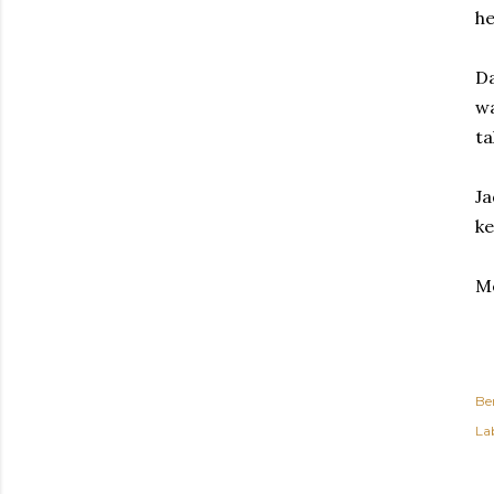
h
Da
wa
ta
Ja
ke
M
Be
Lab