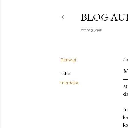
BLOG AU
berbagi jejak
Berbagi
Ag
M
Label
merdeka
Mu
da
In
ka
ko