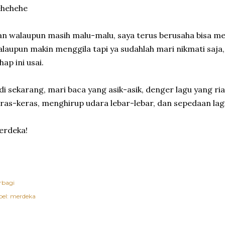
ehehehe
n walaupun masih malu-malu, saya terus berusaha bisa me
laupun makin menggila tapi ya sudahlah mari nikmati saja, 
hap ini usai.
di sekarang, mari baca yang asik-asik, denger lagu yang r
ras-keras, menghirup udara lebar-lebar, dan sepedaan lag
erdeka!
rbagi
el:
merdeka