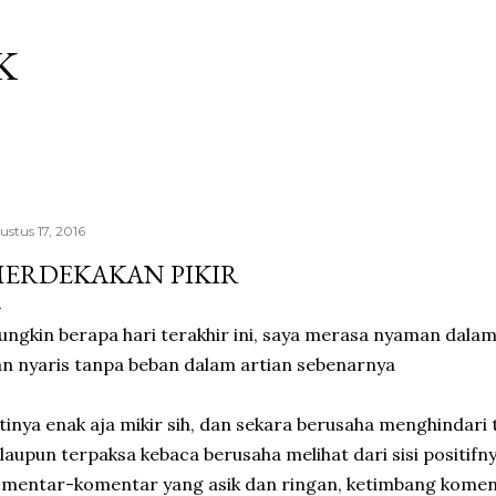
Langsung ke konten utama
K
ustus 17, 2016
ERDEKAKAN PIKIR
ngkin berapa hari terakhir ini, saya merasa nyaman dalam 
n nyaris tanpa beban dalam artian sebenarnya
tinya enak aja mikir sih, dan sekara berusaha menghindari t
laupun terpaksa kebaca berusaha melihat dari sisi positif
mentar-komentar yang asik dan ringan, ketimbang komen 