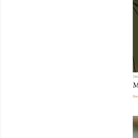
Ja
M
Be