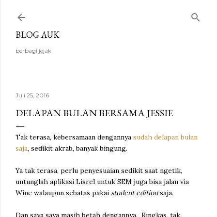
Langsung ke konten utama
BLOG AUK
berbagi jejak
Juli 25, 2016
DELAPAN BULAN BERSAMA JESSIE
Tak terasa, kebersamaan dengannya
sudah delapan bulan
saja
, sedikit akrab, banyak bingung.
Ya tak terasa, perlu penyesuaian sedikit saat ngetik,
untunglah aplikasi Lisrel untuk SEM juga bisa jalan via
Wine walaupun sebatas pakai
student edition
saja.
Dan saya saya masih betah dengannya. Ringkas, tak