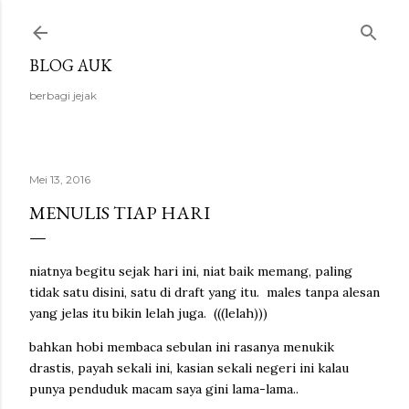
Langsung ke konten utama
BLOG AUK
berbagi jejak
Mei 13, 2016
MENULIS TIAP HARI
niatnya begitu sejak hari ini, niat baik memang, paling
tidak satu disini, satu di draft yang itu. males tanpa alesan
yang jelas itu bikin lelah juga. (((lelah)))
bahkan hobi membaca sebulan ini rasanya menukik
drastis, payah sekali ini, kasian sekali negeri ini kalau
punya penduduk macam saya gini lama-lama..