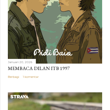
r
Januari 20, 2026
MEMBACA DILAN ITB 1997
Berbagi
1 komentar